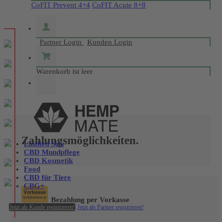
CoFIT Prevent 4+4
CoFIT Acute 8+8
Partner Login
Kunden Login
Warenkorb ist leer
Zahlungsmöglichkeiten.
Limited Sets
CBD Mundpflege
CBD Kosmetik
Food
CBD für Tiere
CBG+
Bezahlung per Vorkasse
Jetzt als Kunde registrieren!
Jetzt als Partner registrieren!