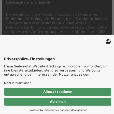
Laboranalysen & Sicherheit
Die Aussagen auf dieser Website in Bezug auf die Diagnose von
Krankheiten, der Heilung oder Behandlung von Krankheiten sind vom
Gesetzgeber nicht bestätigt und stellen in keiner Weise ein
Heilversprechen dar. Konsultiere immer deinen Arzt und beachte dabei
die länderspezifische Gesetzgebung, bevor du CBD einnimmst. CBD
(Cannabidiol) ist ein natürlicher Bestandteil von Hanföl.
© HEMPMATE - All rights reserved.
Proudly hosted in
Also found on:
Dein Warenkorb.
Gesamtbetrag
0,00
inkl. MwSt.
Zur Kasse
Zum Warenkorb
als Kunde
als Partner