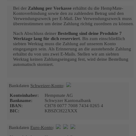
Bei der
Zahlung per Vorkasse
erhältst du die HempMate-
Kontoverbindung sowie den zu zahlenden Betrag und den
Verwendungszweck per E-Mail. Der Verwendungszweck muss
übereinstimmen um deine Zahlung richtig zuordnen zu können.
Nach Abschluss deiner
Bestellung sind deine Produkte 7
Werktage lang für dich reserviert
. Bis zum einschließlich
siebten Werktag muss die Zahlung auf unserem Konto
eingegangen sein. Als Erinnerung an die ausstehende Zahlung
erhältst du von uns zwei E-Mails. Stellen wir am siebten
Werktag keinen Zahlungseingang fest, wird deine Bestellung
automatisch storniert.
Bankdaten
Schweizer-Konto
:
Kontoinhaber:
Hempmate AG
Bankname:
Schwyzer Kantonalbank
IBAN:
CH78 0077 7008 7434 0265 4
BIC:
KBSZCH22XXX
Bankdaten
Euro-Konto
: