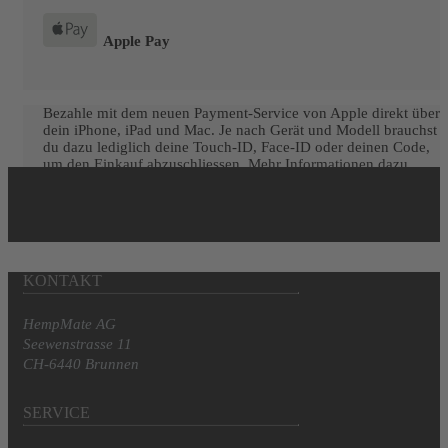
Apple Pay
Bezahle mit dem neuen Payment-Service von Apple direkt über
dein iPhone, iPad und Mac. Je nach Gerät und Modell brauchst
du dazu lediglich deine Touch-ID, Face-ID oder deinen Code,
um den Einkauf abzuschliessen. Mehr Informationen dazu
findest du unter:
https://support.apple.com/de-
de/HT201239#safari
KONTAKT
HempMate AG
Seewenstrasse 11
CH-6440 Brunnen
SERVICE