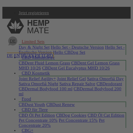
Jetzt registrieren
DE
Limited Sets
Day & Night Set
Hello Set - Deutsche Version
Hello Set -
Englische Version
Hello CBDog Set
DE
EN
HU
ES
FR
IT
RO
CBD Mundpflege
CBDent Fluid Lemon Grass
CBDent Gel Lemon Grass
MHD 10/26
CBDent Gel Eucalyptus MHD 10/26
CBD Kosmetik
Joint Relief Agility+
Joint Relief Gel
Sativa Omorfiá Day
Sativa Omorfiá Night
Sativa Repair Salve
CBDeodorant
CBDermal Bodyfood 100 ml
CBDermal Bodyfood 200
ml
Food
CBDust Youth
CBDust Renew
CBD für Tiere
CBD Öl Pet Edition
CBDog Cookies
CBD Öl Cat Edition
Pet Concentrate 10%
Pet Concentrate 15%
Pet
Concentrate 20%
CBG+