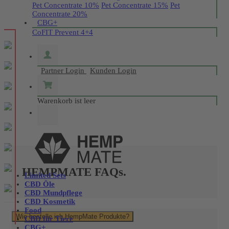
Pet Concentrate 10%
Pet Concentrate 15%
Pet
Concentrate 20%
CBG+
CoFIT Prevent 4+4
Partner Login
Kunden Login
Warenkorb ist leer
HEMPMATE FAQs.
Limited Sets
CBD Öle
CBD Mundpflege
CBD Kosmetik
Food
Wie bestelle ich HempMate Produkte?
CBD für Tiere
CBG+