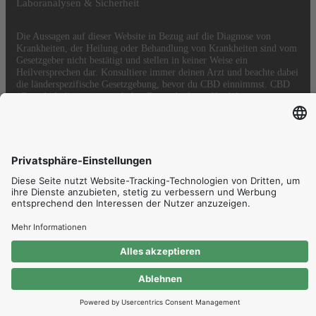
Laboranalysen & Sicherheit
Die Aussagen auf dieser Website in Bezug auf die Diagnose von
Krankheiten, der Heilung oder Behandlung von Krankheiten sind vom
Gesetzgeber nicht bestätigt und stellen in keiner Weise ein
Heilversprechen dar. Konsultiere immer deinen Arzt und beachte dabei
die länderspezifische Gesetzgebung, bevor du CBD einnimmst. CBD
(Cannabidiol) ist ein natürlicher Bestandteil von Hanföl.
© HEMPMATE - All rights reserved.
Proudly hosted in
Also found on:
Dein Warenkorb.
Gesamtbetrag
0,00
inkl. MwSt.
Zur Kasse
Zum Warenkorb
als Kunde
als Partner