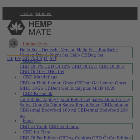
Jetzt registrieren
DE
Limited Sets
Hello Set - Deutsche Version
Hello Set - Englische
Version
Day & Night Set
Hello CBDog Set
DE
EN
HU
ES
FR
IT
RO
CBD Öle
CBD Öl 5%
CBD Öl 10%
CBD Öl 15%
CBD Öl 20%
CBD Öl 10% THC-frei
CBD Mundpflege
CBDent Fluid Lemon Grass
CBDent Gel Lemon Grass
MHD 10/26
CBDent Gel Eucalyptus MHD 10/26
CBD Kosmetik
Joint Relief Agility+
Joint Relief Gel
Sativa Omorfiá Day
Sativa Omorfiá Night
Sativa Repair Salve
CBDeodorant
CBDermal Bodyfood 100 ml
CBDermal Bodyfood 200
ml
Food
CBDust Youth
CBDust Renew
CBD für Tiere
CBD Öl Pet Edition
CBDog Cookies
CBD Öl Cat Edition