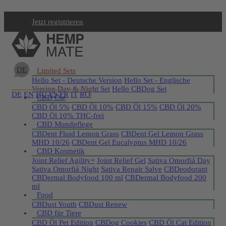
Jetzt registrieren
DE
Limited Sets
Hello Set - Deutsche Version
Hello Set - Englische
Version
Day & Night Set
Hello CBDog Set
DE
EN
HU
ES
FR
IT
RO
CBD Öle
CBD Öl 5%
CBD Öl 10%
CBD Öl 15%
CBD Öl 20%
CBD Öl 10% THC-frei
CBD Mundpflege
CBDent Fluid Lemon Grass
CBDent Gel Lemon Grass
MHD 10/26
CBDent Gel Eucalyptus MHD 10/26
CBD Kosmetik
Joint Relief Agility+
Joint Relief Gel
Sativa Omorfiá Day
Sativa Omorfiá Night
Sativa Repair Salve
CBDeodorant
CBDermal Bodyfood 100 ml
CBDermal Bodyfood 200
ml
Food
CBDust Youth
CBDust Renew
CBD für Tiere
CBD Öl Pet Edition
CBDog Cookies
CBD Öl Cat Edition