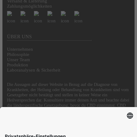
Versand & Lieferung
Zahlungsmöglichkeiten
ÜBER UNS
Unternehmen
Philosophie
Unser Team
Produktion
Laboranalysen & Sicherheit
Die Aussagen auf dieser Website in Bezug auf die Diagnose von
Krankheiten, der Heilung oder Behandlung von Krankheiten sind vom
Gesetzgeber nicht bestätigt und stellen in keiner Weise ein
Heilversprechen dar. Konsultiere immer deinen Arzt und beachte dabei
die länderspezifische Gesetzgebung, bevor du CBD einnimmst. CBD
(Cannabidiol) ist ein natürlicher Bestandteil von Hanföl.
© HEMPMATE - All rights reserved.
Proudly hosted in