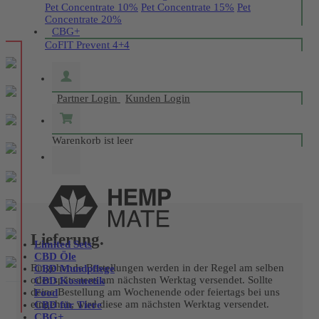
Pet Concentrate 10%
Pet Concentrate 15%
Pet
Concentrate 20%
CBG+
CoFIT Prevent 4+4
Partner Login
Kunden Login
Warenkorb ist leer
Lieferung.
Limited Sets
CBD Öle
Eingehende Bestellungen werden in der Regel am selben
CBD Mundpflege
oder spätestens am nächsten Werktag versendet. Sollte
CBD Kosmetik
deine Bestellung am Wochenende oder feiertags bei uns
Food
eingehen, wird diese am nächsten Werktag versendet.
CBD für Tiere
CBG+