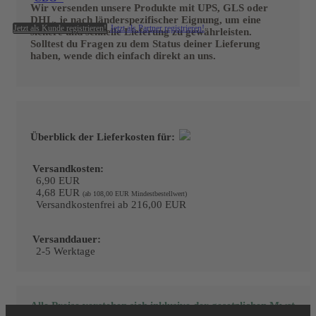
Wir versenden unsere Produkte mit UPS, GLS oder
DHL, je nach länderspezifischer Eignung, um eine
Jetzt als Kunde registrieren!
Jetzt als Partner registrieren!
sichere und schnelle Lieferung zu gewährleisten.
Solltest du Fragen zu dem Status deiner Lieferung
haben, wende dich einfach direkt an uns.
Überblick der Lieferkosten für:
Versandkosten:
6,90 EUR
4,68 EUR
(ab 108,00 EUR Mindestbestellwert)
Versandkostenfrei ab 216,00 EUR
Versanddauer:
2-5 Werktage
Alle Preise verstehen sich inklusive der gesetzlichen Mwst.